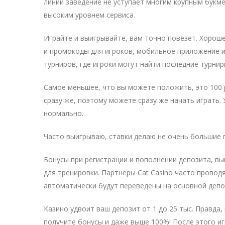
линии заведение не уступает многим крупным букме
высоким уровнем сервиса.
Играйте и выигрывайте, вам точно повезет. Хорош
и промокоды для игроков, мобильное приложение и
турниров, где игроки могут найти последние турни
Самое меньшее, что вы можете положить, это 100 р
сразу же, поэтому можете сразу же начать играть. 
нормально.
Часто выигрываю, ставки делаю не очень большие п
Бонусы при регистрации и пополнении депозита, в
для тренировки. Партнеры Cat Casino часто провод
автоматически будут переведены на основной депо
Казино удвоит ваш депозит от 1 до 25 тыс. Правда
получите бонусы и даже выше 100%! После этого и