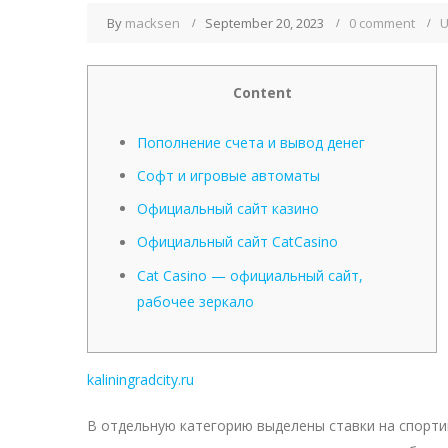
By
macksen
September 20, 2023
0 comment
U
Content
Пополнение счета и вывод денег
Софт и игровые автоматы
Официальный сайт казино
Официальный сайт CatCasino
Cat Casino — официальный сайт,
рабочее зеркало
kaliningradcity.ru
В отдельную категорию выделены ставки на спорти