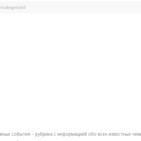
ncategorized
вные события – рубрика с информацией обо всех известных чем