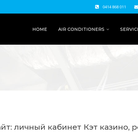
0414 868 011
HOME
AIR CONDITIONERS
SERVIC
йт: личный кабинет Кэт казино, 