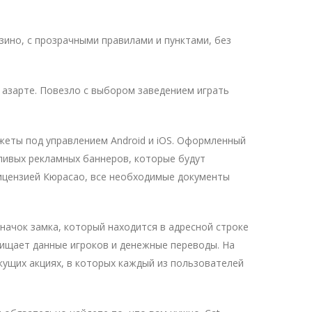
зино, с прозрачными правилами и пунктами, без
 азарте. Повезло с выбором заведением играть
джеты под управлением Android и iOS. Оформленный
йливых рекламных баннеров, которые будут
 лицензией Кюрасао, все необходимые документы
начок замка, который находится в адресной строке
щищает данные игроков и денежные переводы. На
кущих акциях, в которых каждый из пользователей