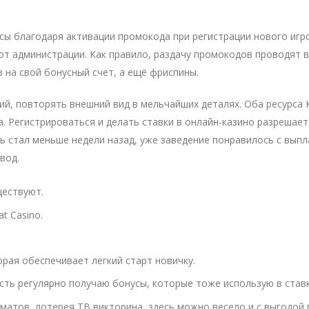
ы благодаря активации промокода при регистрации нового игро
т администрации. Как правило, раздачу промокодов проводят в
 на свой бонусный счет, а ещё фриспины.
ий, повторять внешний вид в мельчайших деталях. Оба ресурса 
 Регистрироваться и делать ставки в онлайн-казино разрешаетс
ать стал меньше недели назад, уже заведение понравилось с вып
вод.
ществуют.
t Casino.
.
рая обеспечивает легкий старт новичку.
ость регулярно получаю бонусы, которые тоже использую в ставк
матов, лотерея,ТВ викторина, здесь можно весело и с выгодой 